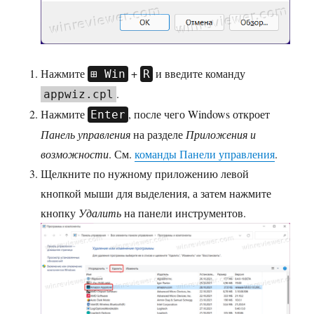
Нажмите
+
и введите команду
Win
R
.
appwiz.cpl
Нажмите
, после чего Windows откроет
Enter
Панель управления
на разделе
Приложения и
возможности
. См.
команды Панели управления
.
Щелкните по нужному приложению левой
кнопкой мыши для выделения, а затем нажмите
кнопку
Удалить
на панели инструментов.