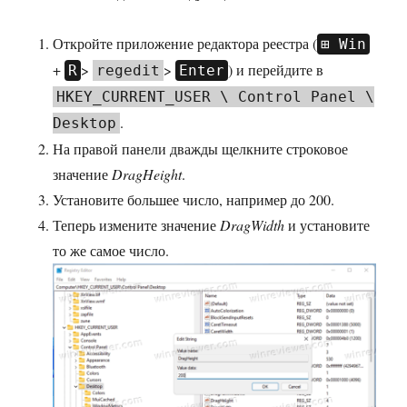
Откройте приложение редактора реестра (
Win
+
>
>
) и перейдите в
R
regedit
Enter
HKEY_CURRENT_USER \ Control Panel \
.
Desktop
На правой панели дважды щелкните строковое
значение
DragHeight
.
Установите большее число, например до 200.
Теперь измените значение
DragWidth
и установите
то же самое число.