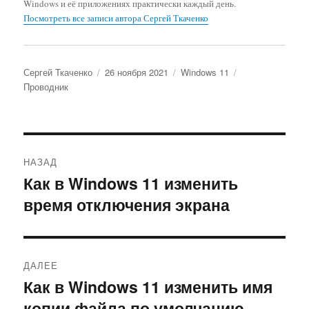
Windows и её приложениях практически каждый день.
Посмотреть все записи автора Сергей Ткаченко
Автор
Опубликовано
Рубрики
Метки
Сергей Ткаченко
26 ноября 2021
Windows 11
Проводник
Навигация
НАЗАД
по
Как в Windows 11 изменить
Предыдущая
время отключения экрана
запись:
записям
ДАЛЕЕ
Как в Windows 11 изменить имя
Следующая
копии файла по умолчанию
запись: