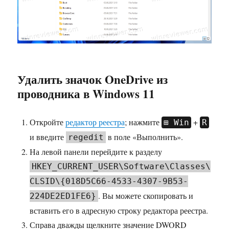
Удалить значок OneDrive из
проводника в Windows 11
Откройте
редактор реестра
; нажмите
+
Win
R
и введите
в поле «Выполнить».
regedit
На левой панели перейдите к разделу
HKEY_CURRENT_USER\Software\Classes\
CLSID\{018D5C66-4533-4307-9B53-
. Вы можете скопировать и
224DE2ED1FE6}
вставить его в адресную строку редактора реестра.
Справа дважды щелкните значение DWORD