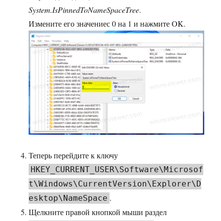
System.IsPinnedToNameSpaceTree
.
Измените его значениес 0 на 1 и нажмите OK.
Теперь перейдите к ключу
HKEY_CURRENT_USER\Software\Microsof
t\Windows\CurrentVersion\Explorer\D
.
esktop\NameSpace
Щелкните правой кнопкой мыши раздел