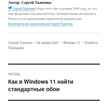
Автор:
Сергей Ткаченко
Сергей Ткаченко
создал этот сайт в далёком 2009 году, и с тех
пор продолжает над ним работать, публикуя новые материалы о
Windows и её приложениях практически каждый день.
Посмотреть все записи автора Сергей Ткаченко
Автор
Опубликовано
Рубрики
Метки
Сергей Ткаченко
04 ноября 2021
Windows 11
OneDrive
,
Проводник
Навигация
НАЗАД
по
Как в Windows 11 найти
Предыдущая
стандартные обои
запись:
записям