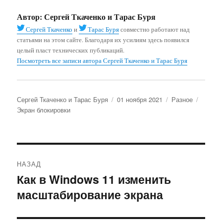
Автор:
Сергей Ткаченко и Тарас Буря
Сергей Ткаченко
и
Тарас Буря
совместно работают над
статьями на этом сайте. Благодаря их усилиям здесь появился
целый пласт технических публикаций.
Посмотреть все записи автора Сергей Ткаченко и Тарас Буря
Автор
Опубликовано
Рубрики
Метки
Сергей Ткаченко и Тарас Буря
01 ноября 2021
Разное
Экран блокировки
Навигация
НАЗАД
по
Как в Windows 11 изменить
Предыдущая
масштабирование экрана
запись:
записям