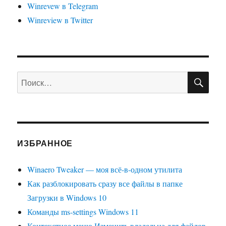
Winrevew в Telegram
Winreview в Twitter
ПО
Искать:
ИЗБРАННОЕ
Winaero Tweaker — моя всё-в-одном утилита
Как разблокировать сразу все файлы в папке
Загрузки в Windows 10
Команды ms-settings Windows 11
Контекстное меню Изменить владельца для файлов