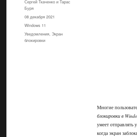
Автор
Сергей Ткаченко и Тарас
Буря
Опубликовано
08 декабря 2021
Рубрики
Windows 11
Метки
Уведомления
,
Экран
блокировки
Многие пользоват
блокировки в Wind
умеет отправлять 
когда экран забло