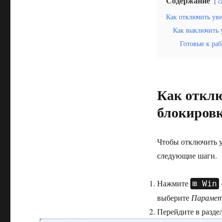
Содержание
с
Как отключить ув
Как выключить у
Готовые к ра
Как отклю
блокировк
Чтобы отключить у
следующие шаги.
Нажмите
Win
выберите
Параме
Перейдите в разде