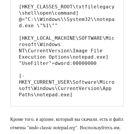
[HKEY_CLASSES_ROOT\txtfilelegacy
\shell\open\command]

@="C:\\Windows\\System32\\notepa
d.exe \"%1\""

[HKEY_LOCAL_MACHINE\SOFTWARE\Mic
rosoft\Windows 
NT\CurrentVersion\Image File 
Execution Options\notepad.exe]

"UseFilter"=dword:00000000

[-
HKEY_CURRENT_USER\Software\Micro
soft\Windows\CurrentVersion\App 
Paths\notepad.exe]
Кроме того, в архиве, который вы скачали, есть и файл
отмены "undo classic notepad.reg". Воспользуйтесь им,