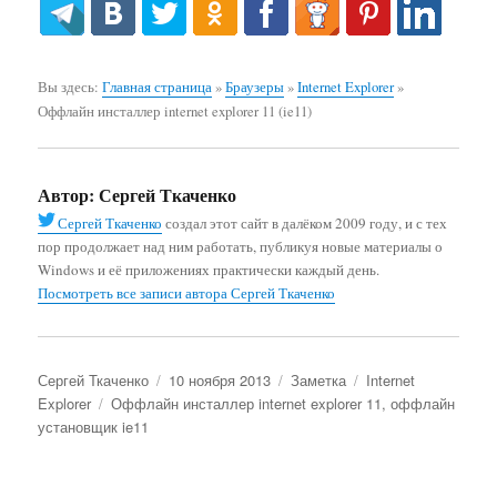
Вы здесь:
Главная страница
»
Браузеры
»
Internet Explorer
»
Оффлайн инсталлер internet explorer 11 (ie11)
Автор:
Сергей Ткаченко
Сергей Ткаченко
создал этот сайт в далёком 2009 году, и с тех
пор продолжает над ним работать, публикуя новые материалы о
Windows и её приложениях практически каждый день.
Посмотреть все записи автора Сергей Ткаченко
Автор
Опубликовано
Формат
Рубрики
Сергей Ткаченко
10 ноября 2013
Заметка
Internet
Метки
Explorer
Оффлайн инсталлер internet explorer 11
,
оффлайн
установщик ie11