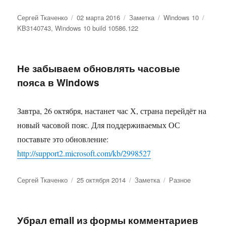
Автор
Опубликовано
Формат
Рубрики
Метк
Сергей Ткаченко
02 марта 2016
Заметка
Windows 10
KB3140743
,
Windows 10 build 10586.122
Не забываем обновлять часовые
пояса в Windows
Завтра, 26 октября, настанет час Х, страна перейдёт на
новый часовой пояс. Для поддерживаемых ОС
поставьте это обновление:
http://support2.microsoft.com/kb/2998527
Автор
Опубликовано
Формат
Рубрики
Сергей Ткаченко
25 октября 2014
Заметка
Разное
Убрал email из формы комментариев