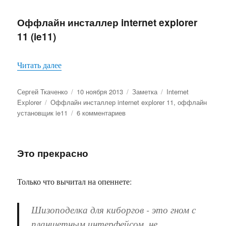
В
Windows
Оффлайн инсталлер internet explorer
8.1
11 (ie11)
значки
библиотек
хранятся
«Оффлайн инсталлер internet explorer 11 (ie11)»
Читать далее
в
отдельных
потоках
Автор
Опубликовано
Формат
Рубрики
Сергей Ткаченко
10 ноября 2013
Заметка
Internet
NTFS
Метки
Explorer
Оффлайн инсталлер internet explorer 11
,
оффлайн
к
установщик ie11
6 комментариев
записи
Оффлайн
инсталлер
Это прекрасно
internet
explorer
11
Только что вычитал на опеннете:
(ie11)
Шизоподелка для киборгов - это гном с
планшетным интерфейсом, не