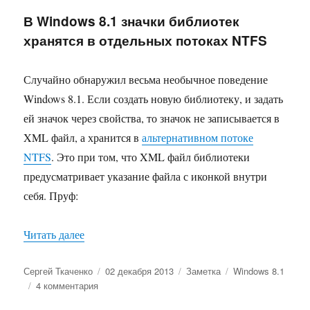
email
В Windows 8.1 значки библиотек
из
хранятся в отдельных потоках NTFS
формы
комментариев
Случайно обнаружил весьма необычное поведение
Windows 8.1. Если создать новую библиотеку, и задать
ей значок через свойства, то значок не записывается в
XML файл, а хранится в
альтернативном потоке
NTFS
. Это при том, что XML файл библиотеки
предусматривает указание файла с иконкой внутри
себя. Пруф:
«В Windows 8.1 значки библиотек хранятся в 
Читать далее
Автор
Опубликовано
Формат
Рубрики
Сергей Ткаченко
02 декабря 2013
Заметка
Windows 8.1
к
4 комментария
записи