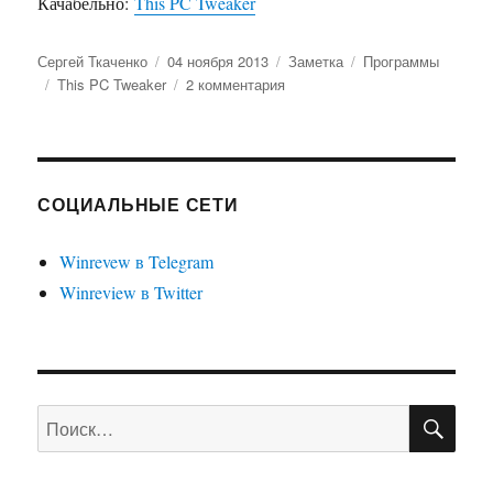
Качабельно:
This PC Tweaker
Автор
Опубликовано
Формат
Рубрики
Сергей Ткаченко
04 ноября 2013
Заметка
Программы
Метки
к
This PC Tweaker
2 комментария
записи
This
PC
Tweaker
1.0.0.1
СОЦИАЛЬНЫЕ СЕТИ
с
поддержкой
Winrevew в Telegram
переименования
Winreview в Twitter
папок.
ПО
Искать: