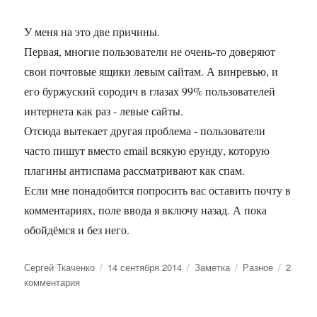
У меня на это две причины.
Первая, многие пользователи не очень-то доверяют
свои почтовые ящики левым сайтам. А винревью, и
его буржуский сородич в глазах 99% пользователей
интернета как раз - левые сайты.
Отсюда вытекает другая проблема - пользователи
часто пишут вместо email всякую ерунду, которую
плагины антиспама рассматривают как спам.
Если мне понадобится попросить вас оставить почту в
комментариях, поле ввода я включу назад. А пока
обойдёмся и без него.
Автор
Опубликовано
Формат
Рубрики
Сергей Ткаченко
14 сентября 2014
Заметка
Разное
2
к
комментария
записи
Убрал