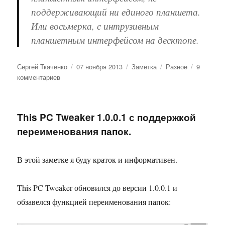
поддерживающий ни единого планшета.
Или восьмерка, с интрузивным
планшетным интерфейсом на десктопе.
Автор
Опубликовано
Формат
Рубрики
Сергей Ткаченко
07 ноября 2013
Заметка
Разное
9
к
комментариев
записи
Это
прекрасно
This PC Tweaker 1.0.0.1 с поддержкой
переименования папок.
В этой заметке я буду краток и информативен.
This PC Tweaker обновился до версии 1.0.0.1 и
обзавелся функцией переименования папок: