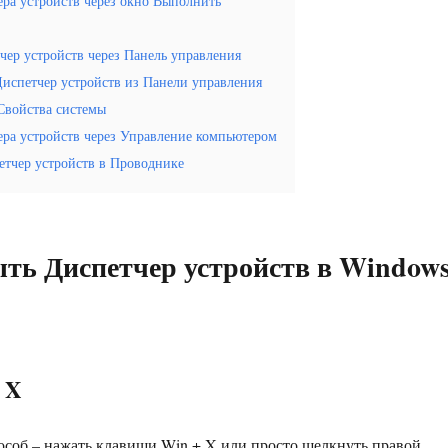
ера устройств через окно Выполнить
чер устройств через Панель управления
Диспетчер устройств из Панели управления
 Свойства системы
ера устройств через Управление компьютером
етчер устройств в Проводнике
ть Диспетчер устройств в Window
 X
соб – нажать клавиши Win + X или просто щелкнуть правой