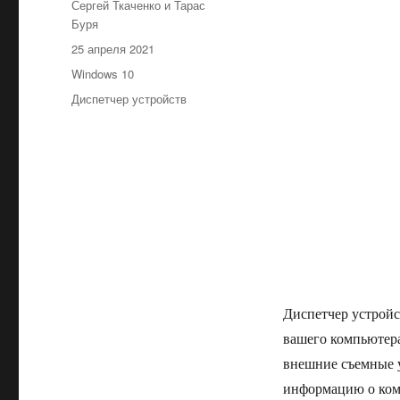
Автор
Сергей Ткаченко и Тарас
Буря
Опубликовано
25 апреля 2021
Рубрики
Windows 10
Метки
Диспетчер устройств
Диспетчер устройс
вашего компьютера
внешние съемные у
информацию о комп