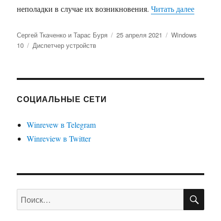
«Все сп
неполадки в случае их возникновения.
Читать далее
Автор
Опубликовано
Рубрики
Сергей Ткаченко и Тарас Буря
25 апреля 2021
Windows
Метки
10
Диспетчер устройств
СОЦИАЛЬНЫЕ СЕТИ
Winrevew в Telegram
Winreview в Twitter
ПО
Искать: