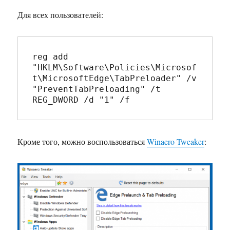
Для всех пользователей:
reg add 
"HKLM\Software\Policies\Microsof
t\MicrosoftEdge\TabPreloader" /v 
"PreventTabPreloading" /t 
REG_DWORD /d "1" /f
Кроме того, можно воспользоваться
Winaero Tweaker
: