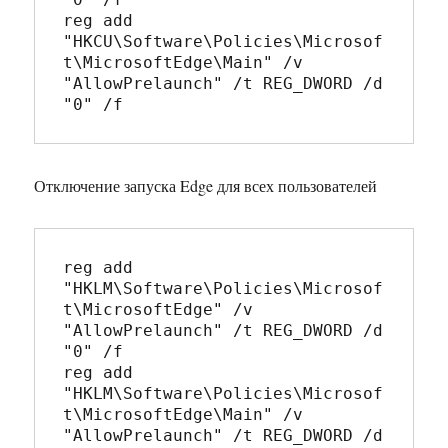
reg add 
"HKCU\Software\Policies\Microsof
t\MicrosoftEdge\Main" /v 
"AllowPrelaunch" /t REG_DWORD /d 
"0" /f
Отключение запуска Edge для всех пользователей
reg add 
"HKLM\Software\Policies\Microsof
t\MicrosoftEdge" /v 
"AllowPrelaunch" /t REG_DWORD /d 
"0" /f

reg add 
"HKLM\Software\Policies\Microsof
t\MicrosoftEdge\Main" /v 
"AllowPrelaunch" /t REG_DWORD /d 