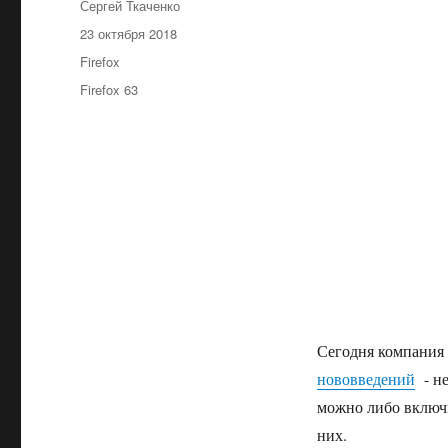
Автор
Сергей Ткаченко
Опубликовано
23 октября 2018
Рубрики
Firefox
Метки
Firefox 63
Сегодня компания 
нововведений
- не
можно либо включи
них.