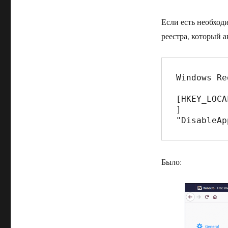
Если есть необход
реестра, который 
Windows Re
[HKEY_LOCA
]

"DisableAp
Было: