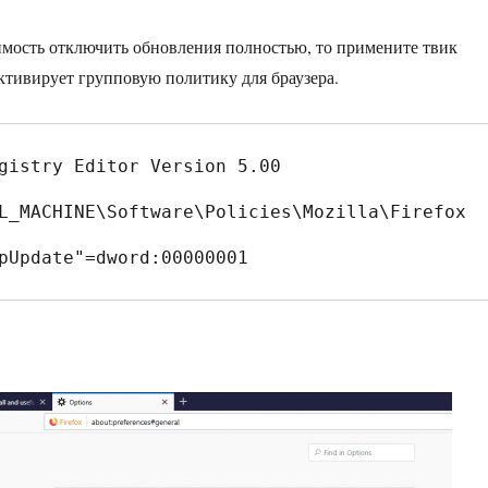
имость отключить обновления полностью, то примените твик
активирует групповую политику для браузера.
gistry Editor Version 5.00

L_MACHINE\Software\Policies\Mozilla\Firefox
pUpdate"=dword:00000001