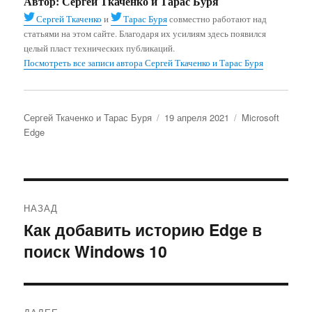
Автор:
Сергей Ткаченко и Тарас Буря
Сергей Ткаченко
и
Тарас Буря
совместно работают над
статьями на этом сайте. Благодаря их усилиям здесь появился
целый пласт технических публикаций.
Посмотреть все записи автора Сергей Ткаченко и Тарас Буря
Автор
Опубликовано
Рубрики
Сергей Ткаченко и Тарас Буря
19 апреля 2021
Microsoft
Edge
Навигация
НАЗАД
по
Как добавить историю Edge в
Предыдущая
поиск Windows 10
запись:
записям