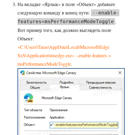
На вкладке «Ярлык» в поле «Объект» добавьте
следующую команду в конец пути:
--enable-
.
features=msPerformanceModeToggle
Вот пример того, как должно выглядеть поле
Объект:
«C:\Users\Taras\AppData\Local\Microsoft\Edge
SxS\Application\msedge.exe» --enable-features =
msPerformanceModeToggle
.