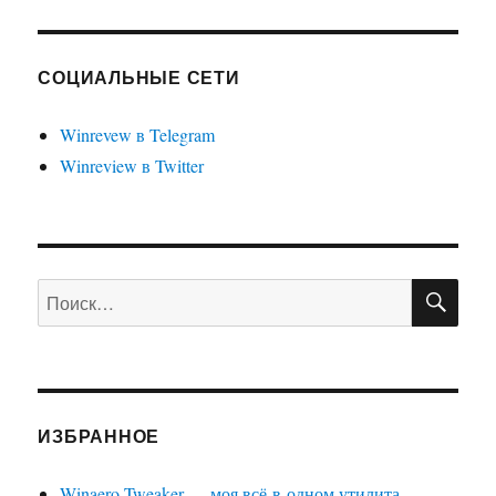
СОЦИАЛЬНЫЕ СЕТИ
Winrevew в Telegram
Winreview в Twitter
ПО
Искать:
ИЗБРАННОЕ
Winaero Tweaker — моя всё-в-одном утилита