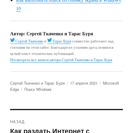
10
Автор:
Сергей Ткаченко и Тарас Буря
Сергей Ткаченко
и
Тарас Буря
совместно работают над
статьями на этом сайте. Благодаря их усилиям здесь появился
целый пласт технических публикаций.
Посмотреть все записи автора Сергей Ткаченко и Тарас Буря
Автор
Опубликовано
Рубрики
Сергей Ткаченко и Тарас Буря
17 апреля 2021
Microsoft
Метки
Edge
Поиск Windows
Навигация
НАЗАД
по
Как раздать Интернет с
Предыдущая