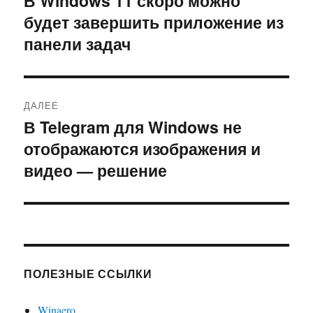
В Windows 11 скоро можно
будет завершить приложение из
запись:
записям
панели задач
ДАЛЕЕ
В Telegram для Windows не
Следующая
отображаются изображения и
запись:
видео — решение
ПОЛЕЗНЫЕ ССЫЛКИ
Winaero