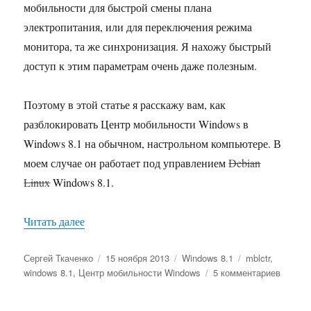
мобильности для быстрой смены плана
электропитания, или для переключения режима
монитора, та же синхронизация. Я нахожу быстрый
доступ к этим параметрам очень даже полезным.
Поэтому в этой статье я расскажу вам, как
разблокировать Центр мобильности Windows в
Windows 8.1 на обычном, настрольном компьютере. В
моем случае он работает под управлением
Debian
Linux
Windows 8.1.
«Как разблокировать Центр мобильности Wind
Читать далее
Автор
Опубликовано
Рубрики
Метки
Сергей Ткаченко
15 ноября 2013
Windows 8.1
mblctr
,
к
windows 8.1
,
Центр мобильности Windows
5 комментариев
записи
Как