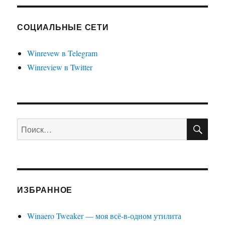
разбло
Центр
мобиль
СОЦИАЛЬНЫЕ СЕТИ
Windo
в
Winrevew в Telegram
Windo
Winreview в Twitter
8.1
на
обычн
компью
ПО
Искать:
ИЗБРАННОЕ
Winaero Tweaker — моя всё-в-одном утилита