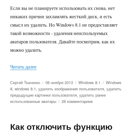
Если вы не планируете использовать их снова, нет
никаких причин захламлять жесткий диск, и есть
смысл их удалить. Но Windows 8.1 не предоставляет
такой возможности - удаления неиспользуемых
аватаров пользователя. Давайте посмотрим, как их
можно удалить.
«Как удалить ранее использованные аватары из
Читать далее
Автор
Опубликовано
Рубрики
Метки
Сергей Ткаченко
06 ноября 2013
Windows 8.1
Windows
8
,
windows 8.1
,
удалить изображения пользователя
,
удалить
предыдущие картинки пользователя
,
удалить ранее
к
использованные аватары
26 комментариев
записи
Как
удалить
Как отключить функцию
ранее
использованные