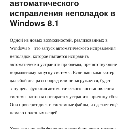
автоматического
аватары
исправления неполадок в
из
настроек
Windows 8.1
Windows
8.1
и
Одной из новых возможностей, реализованных в
Windows
8
Windows 8 - это запуск автоматического исправления
неполадок, которое пытается исправить
автоматически устранить проблемы, препятствующие
нормальному запуску системы. Если ваш компьютер
дал сбой два раза подряд или не загружается, будет
запущена функция автоматического восстановления
системы, которая постарается устранить причину сбоя.
Она проверит диск и системные файлы, и сделает ещё
немало полезных вещей.
Хотя сама по себе функция может быть очень полезна