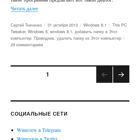
«Как добавить свои папки в Этот компьютер в 
Читать далее
Автор
Опубликовано
Рубрики
Метки
Сергей Ткаченко
31 октября 2013
Windows 8.1
This PC
Tweaker
,
Windows 8
,
windows 8.1
,
добавить папку в Этот
компьютер
,
Проводник
,
удалить папку из Этот компьютер
к
29 комментариев
записи
Как
добавить
Навигация
свои
СТРАНИЦА
1
папки
в
СЛЕД
по
Этот
УЮЩ
компьютер
АЯ
записям
СТРА
в
НИЦ
Windows
СОЦИАЛЬНЫЕ СЕТИ
А
8.1
и
Winrevew в Telegram
Windows
8
Winreview в Twitter