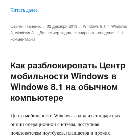
«Как скопировать сведения о процессе из ново
Читать далее
Автор
Опубликовано
Рубрики
Метки
Сергей Ткаченко
02 декабря 2013
Windows 8.1
Windows
8
,
windows 8.1
,
Диспетчер задач
,
скопировать сведения
1
к
комментарий
записи
Как
скопировать
Как разблокировать Центр
сведения
о
мобильности Windows в
процессе
Windows 8.1 на обычном
из
нового
компьютере
диспетчера
задач
Windows
Центр мобильности Windows - одна из стандартных
8
опций операционной системы, доступная
пользователям ноутбуков, планшетов и прочих