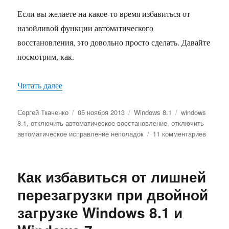
Если вы желаете на какое-то время избавиться от
назойливой функции автоматического
восстановления, это довольно просто сделать. Давайте
посмотрим, как.
«Как отключить функцию автоматического исп
Читать далее
Автор
Опубликовано
Рубрики
Метки
Сергей Ткаченко
05 ноября 2013
Windows 8.1
windows
8.1
,
отключить автоматическое восстановление
,
отключить
к
автоматическое исправление неполадок
11 комментариев
записи
Как
отключ
Как избавиться от лишней
функц
автома
перезагрузки при двойной
исправ
загрузке Windows 8.1 и
непола
в