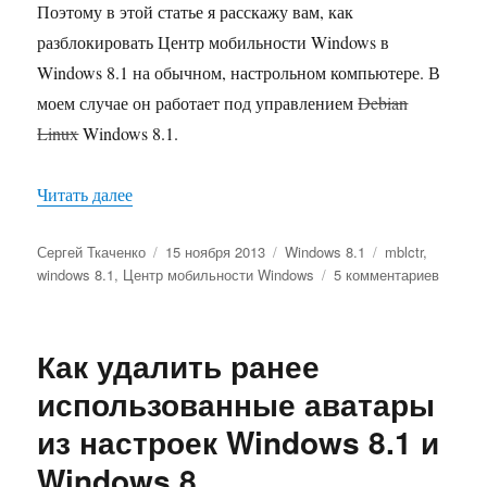
Поэтому в этой статье я расскажу вам, как
разблокировать Центр мобильности Windows в
Windows 8.1 на обычном, настрольном компьютере. В
моем случае он работает под управлением
Debian
Linux
Windows 8.1.
«Как разблокировать Центр мобильности Wind
Читать далее
Автор
Опубликовано
Рубрики
Метки
Сергей Ткаченко
15 ноября 2013
Windows 8.1
mblctr
,
к
windows 8.1
,
Центр мобильности Windows
5 комментариев
записи
Как
разбло
Как удалить ранее
Центр
мобиль
использованные аватары
Windo
из настроек Windows 8.1 и
в
Windo
Windows 8
8.1