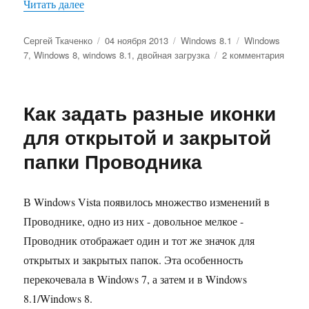
«Как избавиться от лишней перезагрузки при д
Читать далее
Автор
Опубликовано
Рубрики
Метки
Сергей Ткаченко
04 ноября 2013
Windows 8.1
Windows
к
7
,
Windows 8
,
windows 8.1
,
двойная загрузка
2 комментария
запис
Как
избав
Как задать разные иконки
от
лишн
для открытой и закрытой
перез
папки Проводника
при
двойн
загру
Wind
В Windows Vista появилось множество изменений в
8.1
Проводнике, одно из них - довольное мелкое -
и
Проводник отображает один и тот же значок для
Wind
7
открытых и закрытых папок. Эта особенность
перекочевала в Windows 7, а затем и в Windows
8.1/Windows 8.