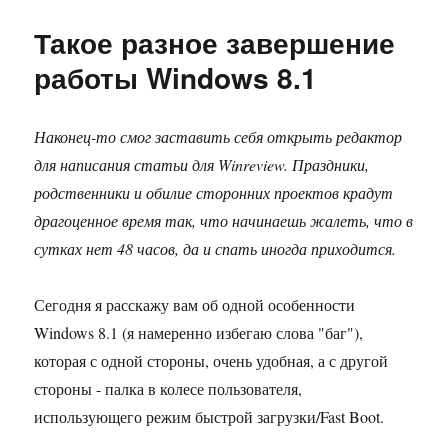
скрыть
Такое разное завершение
или
показать
работы Windows 8.1
кнопку
выключения
компьютера
Наконец-то смог заставить себя открыть редактор
на
для написания статьи для Winreview. Праздники,
экране
Пуск
родственники и обилие сторонних проектов крадут
Windows
драгоценное время так, что начинаешь жалеть, что в
8.1
сутках нет 48 часов, да и спать иногда приходится.
Сегодня я расскажу вам об одной особенности
Windows 8.1 (я намеренно избегаю слова "баг"),
которая с одной стороны, очень удобная, а с другой
стороны - палка в колесе пользователя,
использующего режим быстрой загрузки/Fast Boot.