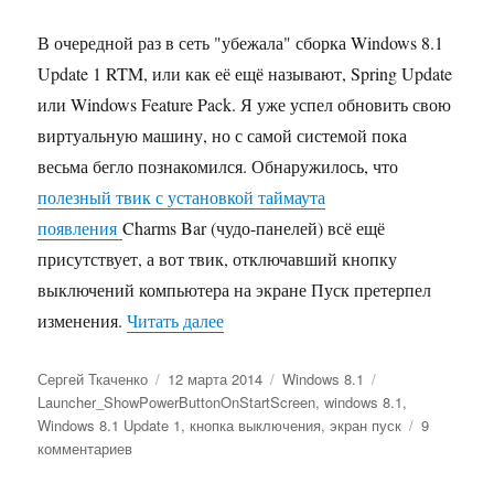
В очередной раз в сеть "убежала" сборка Windows 8.1
Update 1 RTM, или как её ещё называют, Spring Update
или Windows Feature Pack. Я уже успел обновить свою
виртуальную машину, но с самой системой пока
весьма бегло познакомился. Обнаружилось, что
полезный твик с установкой таймаута
появления
Charms Bar (чудо-панелей) всё ещё
присутствует, а вот твик, отключавший кнопку
выключений компьютера на экране Пуск претерпел
«Как скрыть или показать кнопку 
изменения.
Читать далее
Автор
Опубликовано
Рубрики
Метки
Сергей Ткаченко
12 марта 2014
Windows 8.1
Launcher_ShowPowerButtonOnStartScreen
,
windows 8.1
,
Windows 8.1 Update 1
,
кнопка выключения
,
экран пуск
9
к
комментариев
записи
Как