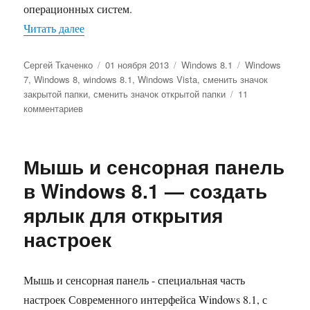
операционных систем.
«Как задать разные иконки для открытой и за
Читать далее
Автор
Опубликовано
Рубрики
Метки
Сергей Ткаченко
01 ноября 2013
Windows 8.1
Windows
7
,
Windows 8
,
windows 8.1
,
Windows Vista
,
сменить значок
закрытой папки
,
сменить значок открытой папки
11
к
комментариев
записи
Как
задать
Мышь и сенсорная панель
разные
иконки
в Windows 8.1 — создать
для
ярлык для открытия
открытой
и
настроек
закрытой
папки
Проводника
Мышь и сенсорная панель - специальная часть
настроек Современного интерфейса Windows 8.1, с