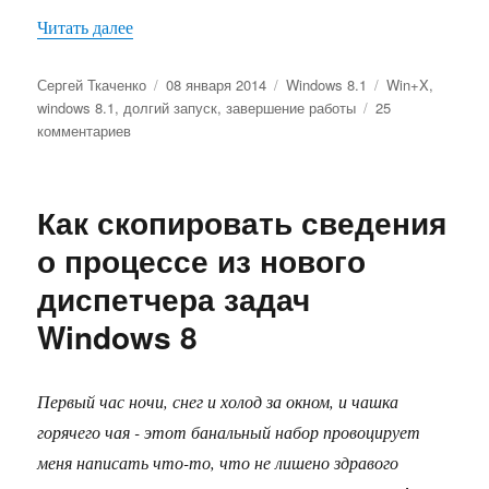
«Такое разное завершение работы Windows 8.1
Читать далее
Автор
Опубликовано
Рубрики
Метки
Сергей Ткаченко
08 января 2014
Windows 8.1
Win+X
,
windows 8.1
,
долгий запуск
,
завершение работы
25
к
комментариев
записи
Такое
разное
Как скопировать сведения
завершение
работы
о процессе из нового
Windows
диспетчера задач
8.1
Windows 8
Первый час ночи, снег и холод за окном, и чашка
горячего чая - этот банальный набор провоцирует
меня написать что-то, что не лишено здравого