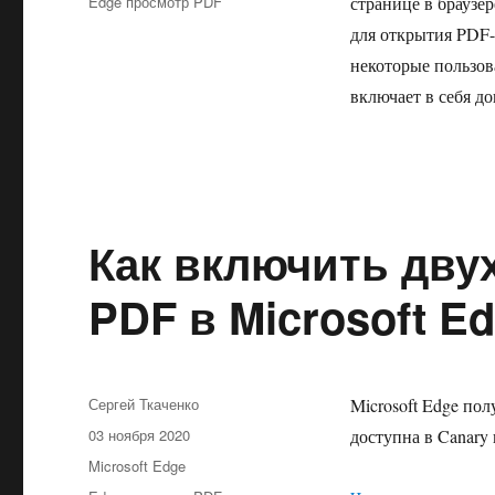
Метки
Edge просмотр PDF
странице в браузе
для открытия PDF-
некоторые пользов
включает в себя 
Как включить дву
PDF в Microsoft E
Автор
Сергей Ткаченко
Microsoft Edge по
Опубликовано
03 ноября 2020
доступна в Canary
Рубрики
Microsoft Edge