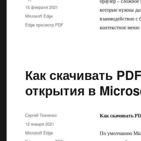
браузер – сложное
Опубликовано
15 февраля 2021
которые нужны дал
Рубрики
Microsoft Edge
взаимодействие с 
Метки
Edge просмотр PDF
контекстное меню 
Как скачивать PD
открытия в Micros
Автор
Как скачивать PD
Сергей Ткаченко
Опубликовано
12 января 2021
Рубрики
Microsoft Edge
По умолчанию Micr