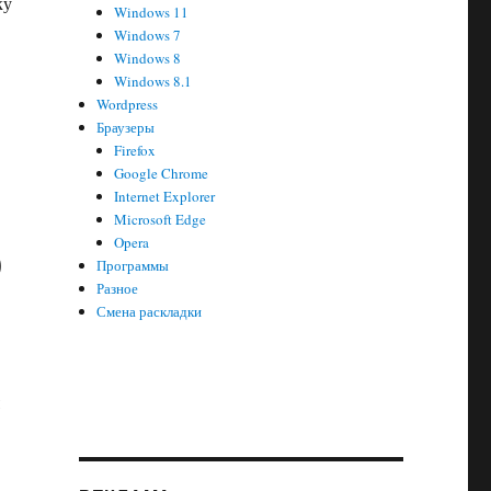
ку
Windows 11
Windows 7
Windows 8
Windows 8.1
вать PDF-файлы вместо открытия в Microsoft Edge»
Wordpress
Браузеры
Firefox
Google Chrome
Internet Explorer
Microsoft Edge
р
Opera
Программы
Разное
Смена раскладки