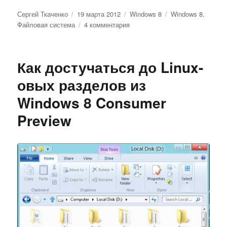
Автор
Опубликовано
Рубрики
Метки
Сергей Ткаченко
19 марта 2012
Windows 8
Windows 8
,
к
Файловая система
4 комментария
записи
Подвисания
Windows
Как достучаться до Linux-
8
Consumer
овых разделов из
Preview
Windows 8 Consumer
и
пропажа
Preview
жестких
дисков