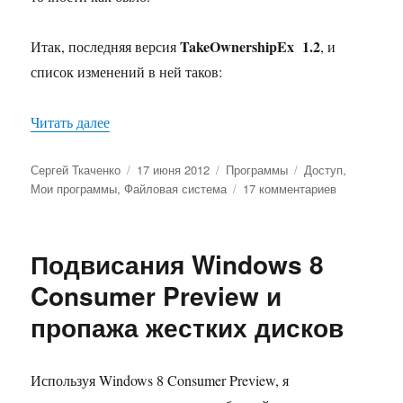
TakeOwnershipEx 1.2
Итак, последняя версия
, и
список изменений в ней таков:
«TakeOwnershipEx 1.2 — полный доступ к файла
Читать далее
Автор
Опубликовано
Рубрики
Метки
Сергей Ткаченко
17 июня 2012
Программы
Доступ
,
к
Мои программы
,
Файловая система
17 комментариев
записи
TakeOwners
1.2
Подвисания Windows 8
—
полный
Consumer Preview и
доступ
пропажа жестких дисков
к
файлам
и
папкам
Используя Windows 8 Consumer Preview, я
в