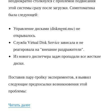
неоднократно столкнулся с проблемой подвисания
Windows
этой системы сразу после загрузки. Симптоматика
Vista,
Windows
была следующей:
7
и
Управление дисками (diskmgmt.msc) не
[теперь]
Windows
открывалось.
8
Служба Virtual Disk Service зависала и не
реагировала на "внешние раздражители".
Из нового диспетчера задач пропадали все жесткие
диски.
Поставив пару-тройку экспериментов, я выявил
следующие предпосылки возникновения этой
проблемы:
«Подвисания Windows 8 Consumer Preview и п
Читать далее