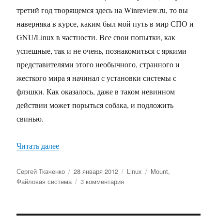
третий год творящемся здесь на Winreview.ru, то вы
наверняка в курсе, каким был мой путь в мир СПО и
GNU/Linux в частности. Все свои попытки, как
успешные, так и не очень, познакомиться с яркими
представителями этого необычного, странного и
жесткого мира я начинал с установки системы с
флэшки. Как оказалось, даже в таком невинном
действии может порыться собака, и подложить
свинью.
«Установка Debian c флэшки wrong fs type, bad o
Читать далее
Автор
Опубликовано
Рубрики
Метки
Сергей Ткаченко
28 января 2012
Linux
Mount
,
к
Файловая система
3 комментария
записи
Установка
Debian