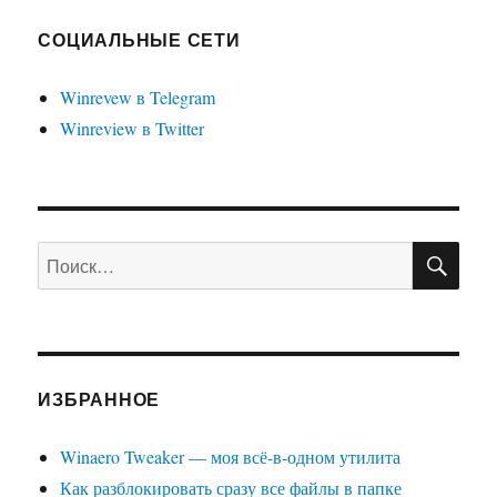
c
флэшки
СОЦИАЛЬНЫЕ СЕТИ
wrong
fs
Winrevew в Telegram
type,
Winreview в Twitter
bad
option,
bad
superblock
on
/dev/sdb1
ПО
Искать:
ИЗБРАННОЕ
Winaero Tweaker — моя всё-в-одном утилита
Как разблокировать сразу все файлы в папке