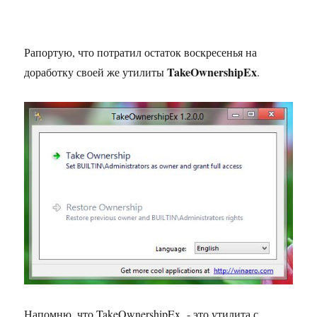
Рапортую, что потратил остаток воскресенья на
TakeOwnershipEx
доработку своей же утилиты
.
Напомню, что TakeOwnershipEx - это утилита с