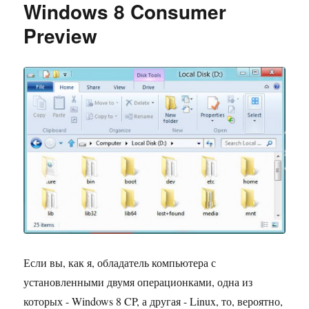
Windows 8 Consumer
и
Nook
Preview
HD+
в
одной
упряжке
Если вы, как я, обладатель компьютера с
установленными двумя операционками, одна из
которых - Windows 8 CP, а другая - Linux, то, вероятно,