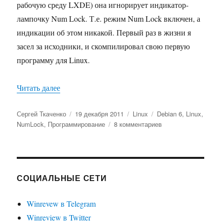
рабочую среду LXDE) она игнорирует индикатор-
лампочку Num Lock. Т.е. режим Num Lock включен, а
индикации об этом никакой. Первый раз в жизни я
засел за исходники, и скомпилировал свою первую
программу для Linux.
«Устраняем проблему numlockx и индикатором 
Читать далее
Автор
Опубликовано
Рубрики
Метки
Сергей Ткаченко
19 декабря 2011
Linux
Debian 6
,
Linux
,
к
NumLock
,
Программирование
8 комментариев
записи
Устраняем
проблему
numlockx
и
СОЦИАЛЬНЫЕ СЕТИ
индикатором
Num
Winrevew в Telegram
Lock
Winreview в Twitter
в