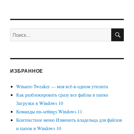
Debian
Squeeze
в
графической
системе
ПО
Искать:
X
ИЗБРАННОЕ
Winaero Tweaker — моя всё-в-одном утилита
Как разблокировать сразу все файлы в папке
Загрузки в Windows 10
Команды ms-settings Windows 11
Контекстное меню Изменить владельца для файлов
и папок в Windows 10