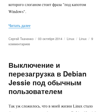
которого слоганом стоит фраза "под капотом
Windows".
«Время перемен»
Читать далее
Автор
Опубликовано
Рубрики
Метки
Сергей Ткаченко
03 октября 2014
Linux
Linux
9
к
комментариев
записи
Время
перемен
Выключение и
перезагрузка в Debian
Jessie под обычным
пользователем
Так уж сложилось, что в моей жизни Linux стало