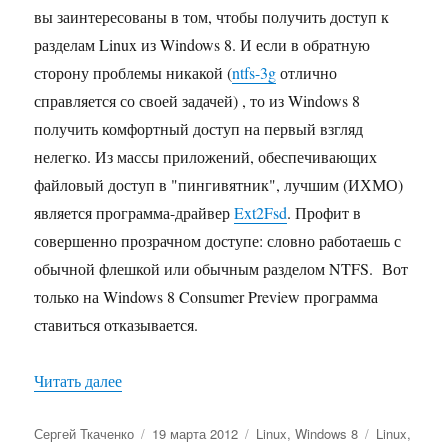
вы заинтересованы в том, чтобы получить доступ к
разделам Linux из Windows 8. И если в обратную
сторону проблемы никакой (
ntfs-3g
отлично
справляется со своей задачей) , то из Windows 8
получить комфортный доступ на первый взгляд
нелегко. Из массы приложений, обеспечивающих
файловый доступ в "пингивятник", лучшим (ИХМО)
является программа-драйвер
Ext2Fsd
. Профит в
совершенно прозрачном доступе: словно работаешь с
обычной флешкой или обычным разделом NTFS. Вот
только на Windows 8 Consumer Preview программа
ставиться отказывается.
«Как достучаться до Linux-овых разделов из W
Читать далее
Автор
Опубликовано
Рубрики
Метки
Сергей Ткаченко
19 марта 2012
Linux
,
Windows 8
Linux
,