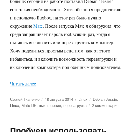
больше: сегодня на работе поставил Debian "Jessie",
есть такая необходимость. Хотя обычно я предпочитаю
и использую fluxbox, на этот раз было нужно
окружение
Mate
. После запуска Mate я обнаружил, что
среда запрашивает пароль root всякий раз, когда я
пытаюсь выключить или перезагрузить компьютер.
Хочу поделиться простым рецептом, как от этого
избавиться, и включить возможность перезагрузки и
выключения компьютера под обычным пользователем.
«Выключение и перезагрузка в Debian Jessie 
Читать далее
Автор
Опубликовано
Рубрики
Метки
Сергей Ткаченко
18 августа 2014
Linux
Debian Jessie
,
к
Linux
,
Mate DE
,
выключение
,
перезагрузка
2 комментария
записи
Выключ
и
Пробуем использовать
перезаг