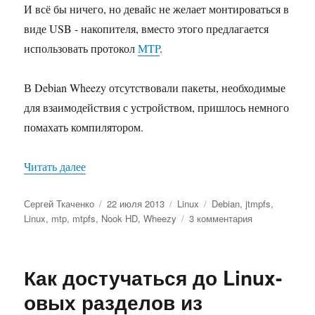
И всё бы ничего, но девайс не желает монтироваться в
виде USB - накопителя, вместо этого предлагается
использовать протокол
MTP
.
В Debian Wheezy отсутствовали пакеты, необходимые
для взаимодействия с устройством, пришлось немного
помахать компилятором.
«Пробуем использовать Debian Wheezy, MTP и
Читать далее
Автор
Опубликовано
Рубрики
Метки
Сергей Ткаченко
22 июля 2013
Linux
Debian
,
jtmpfs
,
к
Linux
,
mtp
,
mtpfs
,
Nook HD
,
Wheezy
3 комментария
записи
Пробуем
использовать
Как достучаться до Linux-
Debian
Wheezy,
овых разделов из
MTP