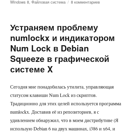
к
Windows 8
,
Файловая система
8 комментариев
записи
Как
достучаться
Устраняем проблему
до
Linux-
numlockx и индикатором
овых
Num Lock в Debian
разделов
из
Squeeze в графической
Windows
8
системе X
Consumer
Preview
Сегодня мне понадобилась утилита, управляющая
статусом клавиши Num Lock из скриптов.
Традиционно для этих целей используется программа
numlockx. Доставив её из репозиториев, я с
удивлением обнаружил, что в моем дистрибутиве (Я
использую Debian 6 на двух машинах, i386 и x64, и