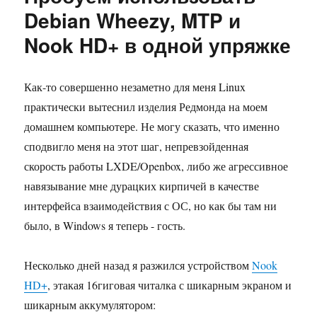
в
Debian Wheezy, MTP и
Debian
Nook HD+ в одной упряжке
Jessie
под
обычн
пользо
Как-то совершенно незаметно для меня Linux
практически вытеснил изделия Редмонда на моем
домашнем компьютере. Не могу сказать, что именно
сподвигло меня на этот шаг, непревзойденная
скорость работы LXDE/Openbox, либо же агрессивное
навязывание мне дурацких кирпичей в качестве
интерфейса взаимодействия с ОС, но как бы там ни
было, в Windows я теперь - гость.
Несколько дней назад я разжился устройством
Nook
HD+
, этакая 16гиговая читалка с шикарным экраном и
шикарным аккумулятором: