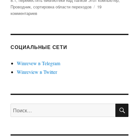
8.1
,
переместить библиотеки над папкой Этот компьютер
,
Проводник
,
сортировка области переходов
19
к
комментариев
записи
Как
переместить
библиотеки
над
СОЦИАЛЬНЫЕ СЕТИ
папкой
Этот
Winrevew в Telegram
компьютер
Winreview в Twitter
в
Windows
8.1
ПО
Искать: