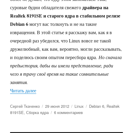
драйвера на
суровые будни обладателя свежего
Realtek 8191SE и старого ядра в стабильном релизе
Debian 6
могут вас толкнуть и не на такие
извращения. В этой статье я расскажу вам, как я в
очередной раз убедился, что Linux вовсе не такой
дружелюбный, как вам, вероятно, могли рассказывать,
и поделюсь своим опытом пересбора ядра.
Но сначала
предыстория, дабы вы имели представление, ради
чего я трачу своё время на такие сомнительные
занятия.
«Новое ядро для Debian — как я это делаю и за
Читать далее
Автор
Опубликовано
Рубрики
Метки
Сергей Ткаченко
29 июня 2012
Linux
Debian 6
,
Rеaltek
к
8191SE
,
Сборка ядра
6 комментариев
записи
Новое
ядро