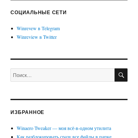
для
Debian
СОЦИАЛЬНЫЕ СЕТИ
—
как
Winrevew в Telegram
я
Winreview в Twitter
это
делаю
и
зачем
ПО
Искать:
ИЗБРАННОЕ
Winaero Tweaker — моя всё-в-одном утилита
Как разблокировать сразу все файлы в папке