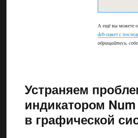
А ещё вы можете о
deb-пакет с послед
обращайтесь, собе
Устраняем пробле
индикатором Num 
в графической си