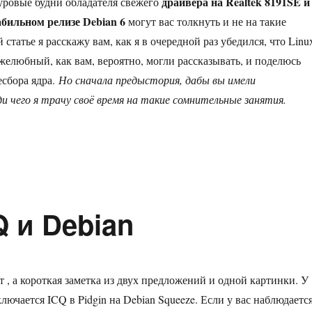
драйвера на Realtek 8191SE и
суровые будни обладателя свежего
абильном релизе Debian 6
могут вас толкнуть и не на такие
 статье я расскажу вам, как я в очередной раз убедился, что Linu
ужелюбный, как вам, вероятно, могли рассказывать, и поделюсь
сбора ядра.
Но сначала предыстория, дабы вы имели
ди чего я трачу своё время на такие сомнительные занятия.
 ядро для Debian — как я это делаю и зачем»
Q и Debian
т , а короткая заметка из двух предложений и одной картинки. У
лючается ICQ в Pidgin на Debian Squeeze. Если у вас наблюдаетс