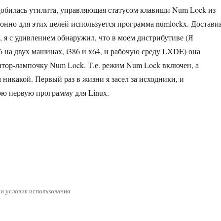
обилась утилита, управляющая статусом клавиши Num Lock из
онно для этих целей используется программа numlockx. Достави
, я с удивлением обнаружил, что в моем дистрибутиве (Я
6 на двух машинах, i386 и x64, и рабочую среду LXDE) она
тор-лампочку Num Lock. Т.е. режим Num Lock включен, а
 никакой. Первый раз в жизни я засел за исходники, и
ю первую программу для Linux.
аняем проблему numlockx и индикатором Num Lock в Debian Sque
 и условия использования