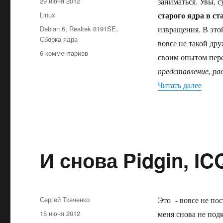
Опубликовано
29 июня 2012
заниматься. Увы, 
Рубрики
старого ядра в ст
Linux
Метки
Debian 6
,
Rеaltek 8191SE
,
извращения. В этой
Сборка ядра
вовсе не такой др
к
6 комментариев
своим опытом пере
записи
представление, ра
Новое
ядро
«Новое
Читать далее
для
Debian
—
как
я
это
И снова Pidgin, IC
делаю
и
зачем
Автор
Сергей Ткаченко
Это - вовсе не пос
Опубликовано
15 июня 2012
меня снова не подк