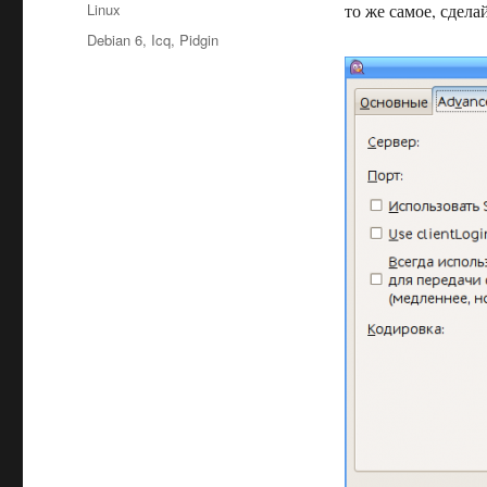
Рубрики
Linux
то же самое, сделай
Метки
Debian 6
,
Icq
,
Pidgin