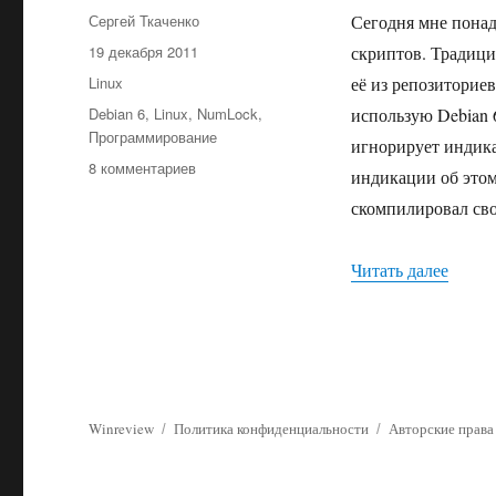
Автор
Сергей Ткаченко
Сегодня мне понад
Опубликовано
19 декабря 2011
скриптов. Традици
Рубрики
Linux
её из репозиториев
Метки
Debian 6
,
Linux
,
NumLock
,
использую Debian 
Программирование
игнорирует индика
к
8 комментариев
индикации об этом
записи
скомпилировал сво
Устраняем
проблему
numlockx
«Устр
Читать далее
и
индикатором
Num
Lock
в
Debian
Squeeze
Winreview
Политика конфиденциальности
Авторские права
в
графической
системе