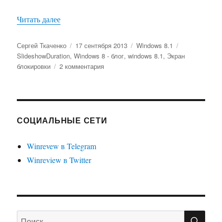
«Как ограничить время, в течение которого р
Читать далее
Автор
Опубликовано
Рубрики
Метки
Сергей Ткаченко
17 сентября 2013
Windows 8.1
SlideshowDuration
,
Windows 8 - блог
,
windows 8.1
,
Экран
к
блокировки
2 комментария
записи
Как
ограничить
время,
в
СОЦИАЛЬНЫЕ СЕТИ
течение
которого
Winrevew в Telegram
работает
Winreview в Twitter
Слайдшоу
экрана
блокировки
Windows
8.1
ПО
Искать: