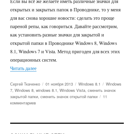
Если вы всё же желаете иметь различные значки для
открытых и закрытых папок в Проводнике, то у меня
для вас снова хорошие новости: сделать это проще
пареной репы, как говориться. Давайте рассмотрим,
как установить разные значки для закрытой и
открытой папки в Проводнике Windows 8, Windows
8.1, Windows 7 и Vista. Метод пригоден для всех этих
операционных систем.
«Как задать разные иконки для открытой и за
Читать далее
Автор
Опубликовано
Рубрики
Метки
Сергей Ткаченко
01 ноября 2013
Windows 8.1
Windows
7
,
Windows 8
,
windows 8.1
,
Windows Vista
,
сменить значок
закрытой папки
,
сменить значок открытой папки
11
к
комментариев
записи
Как
задать
разные
иконки