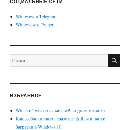
СОЦИАЛЬНЫЕ СЕТИ
для
открытой
Winrevew в Telegram
и
Winreview в Twitter
закрытой
папки
Проводника
ПО
Искать:
ИЗБРАННОЕ
Winaero Tweaker — моя всё-в-одном утилита
Как разблокировать сразу все файлы в папке
Загрузки в Windows 10