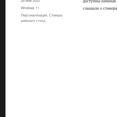
Опубликовано
29 мая 2022
доступны начиная 
Рубрики
Windows 11
слышали о стикера
Метки
Персонализация
,
Стикеры
рабочего стола