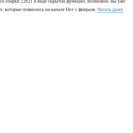
со сборки 22621 в виде скрытой функции. Возможно, вы уже
«Как
х, которые появились на канале Dev с февраля.
Читать далее