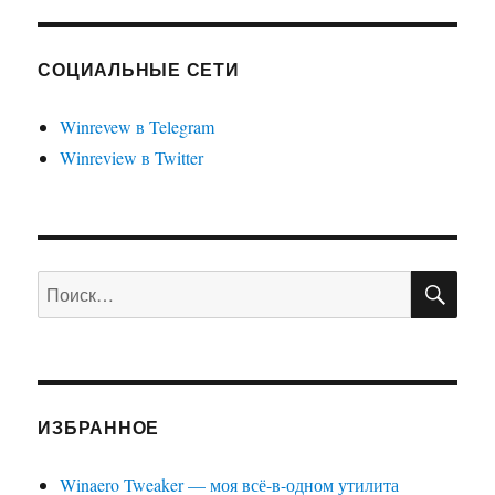
удалить
кнопку
Пуск
СОЦИАЛЬНЫЕ СЕТИ
в
Windows
Winrevew в Telegram
8.1,
Winreview в Twitter
и
почему
я
этим
озадачился
ПО
Искать:
ИЗБРАННОЕ
Winaero Tweaker — моя всё-в-одном утилита