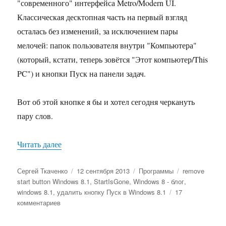
"современного" интерфейса Metro/Modern UI.
Классическая десктопная часть на первый взгляд
осталась без изменений, за исключением пары
мелочей: папок пользователя внутри "Компьютера"
(который, кстати, теперь зовётся "Этот компьютер/This
PC") и кнопки Пуск на панели задач.
Вот об этой кнопке я бы и хотел сегодня черкануть
пару слов.
«Как удалить кнопку Пуск в Windows 8.1, и по
Читать далее
Автор
Опубликовано
Рубрики
Метки
Сергей Ткаченко
12 сентября 2013
Программы
remove
start button Windows 8.1
,
StartIsGone
,
Windows 8 - блог
,
windows 8.1
,
удалить кнопку Пуск в Windows 8.1
17
к
комментариев
записи
Как