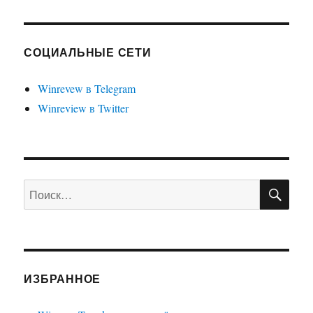
Валидная
разметка
Lightbox
для
СОЦИАЛЬНЫЕ СЕТИ
WordPress.
И
Winrevew в Telegram
в
Winreview в Twitter
этом
тоже
есть
доля
моей
вины
ПО
Искать:
ИЗБРАННОЕ