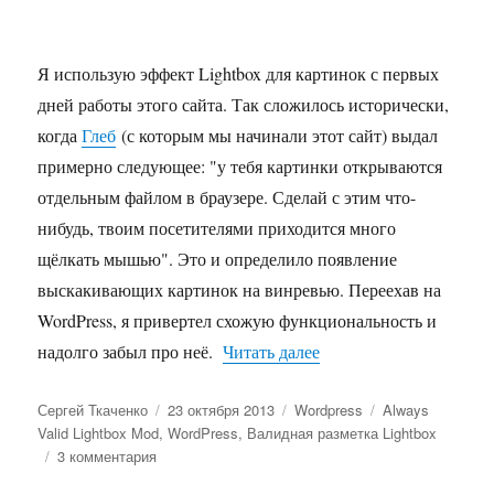
Я использую эффект Lightbox для картинок с первых
дней работы этого сайта. Так сложилось исторически,
когда
Глеб
(с которым мы начинали этот сайт) выдал
примерно следующее: "у тебя картинки открываются
отдельным файлом в браузере. Сделай с этим что-
нибудь, твоим посетителями приходится много
щёлкать мышью". Это и определило появление
выскакивающих картинок на винревью. Переехав на
WordPress, я привертел схожую функциональность и
«Валидная разметка Li
надолго забыл про неё.
Читать далее
Автор
Опубликовано
Рубрики
Метки
Сергей Ткаченко
23 октября 2013
Wordpress
Always
Valid Lightbox Mod
,
WordPress
,
Валидная разметка Lightbox
к
3 комментария
записи