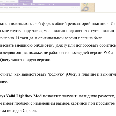
ать и повыкласть свой форк в общий репозиторий плагинов. Из
 мне спустя пару часов, мол, плагин подключает с гугла плагин
екошерно. И таки да, в оригинальной версии плагина была
ьзовать внешнюю библиотеку jQuery или попробовать обойтись
следняя опция, похоже, не работает на последней версии WP, а
jQuery тащит старую версию.
почитал, как задействовать "родную" jQuery в плагине и выкинул
шнее.
ys Valid Lightbox Mod
позволяет получить валидную разметку,
 имеет проблем с изменением размера картинок при просмотре
гда не задан Caption.