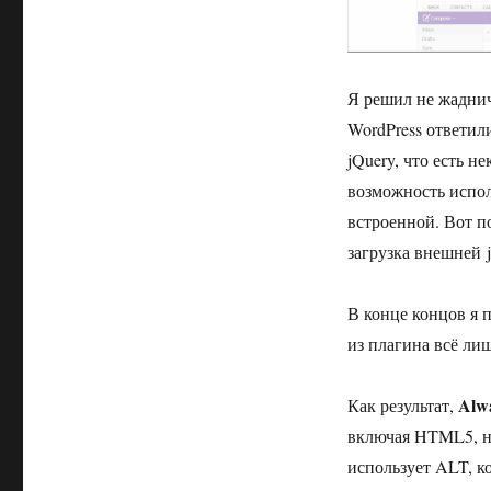
Я решил не жаднич
WordPress ответили
jQuery, что есть н
возможность испол
встроенной. Вот по
загрузка внешней 
В конце концов я 
из плагина всё ли
Alwa
Как результат,
включая HTML5, не
использует ALT, ко