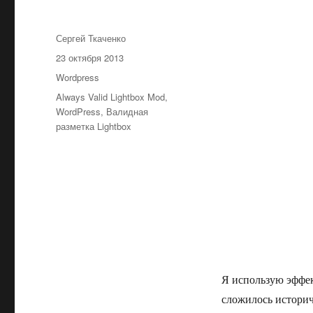
Автор
Сергей Ткаченко
Опубликовано
23 октября 2013
Рубрики
Wordpress
Метки
Always Valid Lightbox Mod
,
WordPress
,
Валидная
разметка Lightbox
Я использую эффек
сложилось историч