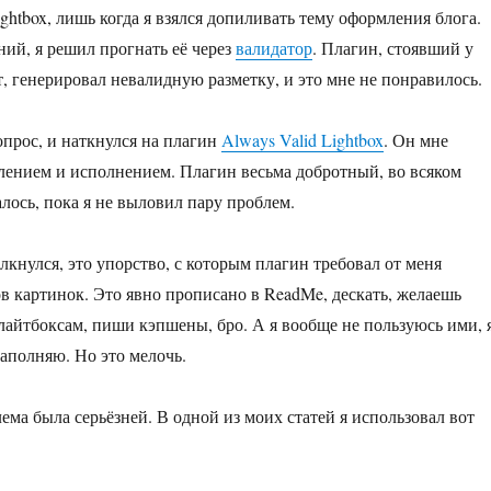
ghtbox, лишь когда я взялся допиливать тему оформления блога.
ний, я решил прогнать её через
валидатор
. Плагин, стоявший у
т, генерировал невалидную разметку, и это мне не понравилось.
опрос, и наткнулся на плагин
Always Valid Lightbox
. Он мне
ением и исполнением. Плагин весьма добротный, во всяком
алось, пока я не выловил пару проблем.
олкнулся, это упорство, с которым плагин требовал от меня
ов картинок. Это явно прописано в ReadMe, дескать, желаешь
лайтбоксам, пиши кэпшены, бро. А я вообще не пользуюсь ими, 
аполняю. Но это мелочь.
ема была серьёзней. В одной из моих статей я использовал вот