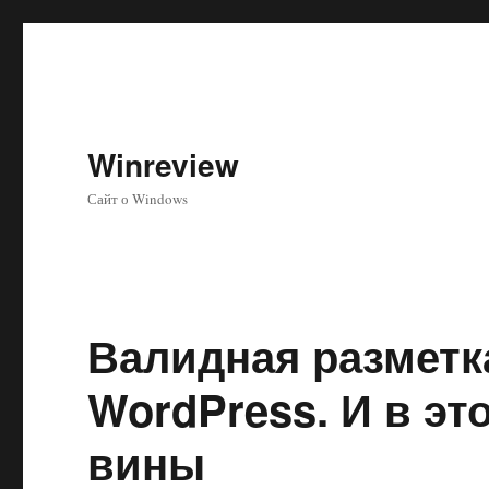
Winreview
Сайт о Windows
Валидная разметка
WordPress. И в эт
вины