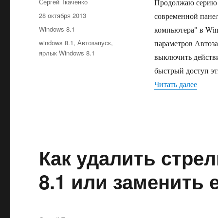
Автор
Сергей Ткаченко
Продолжаю серию п
Опубликовано
28 октября 2013
современной панел
Рубрики
Windows 8.1
компьютера" в Win
Метки
windows 8.1
,
Автозапуск
,
параметров Автоза
ярлык Windows 8.1
выключить действи
быстрый доступ эт
«Авто
Читать далее
Как удалить стре
8.1 или заменить 