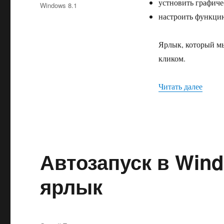
устновить графиче
Windows 8.1
настроить функцию
Ярлык, который мы
кликом.
«Пара
Читать далее
Автозапуск в Wind
ярлык