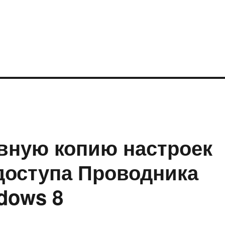
рвную копию настроек
доступа Проводника
dows 8