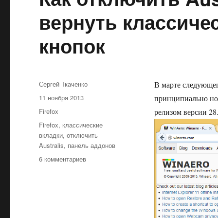
загрузки
вернуть классиче
кнопок
Автор
Сергей Ткаченко
В марте следующег
Опубликовано
11 ноября 2013
принципиально нов
Рубрики
Firefox
релизом версии 28
Метки
Firefox
,
классические
вкладки
,
отключить
Australis
,
панель аддонов
к
6 комментариев
записи
Как
отключить
Australis
в