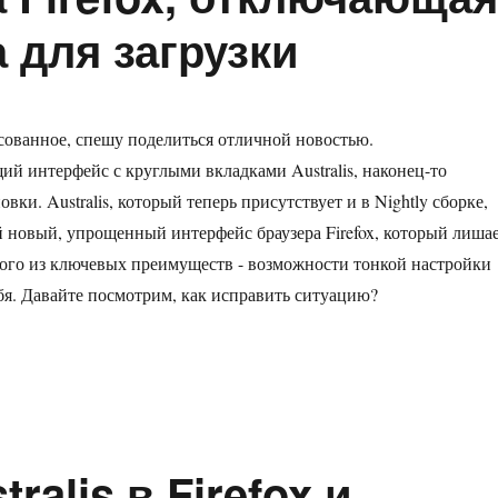
а для загрузки
сованное, спешу поделиться отличной новостью.
й интерфейс с круглыми вкладками Australis, наконец-то
овки. Australis, который теперь присутствует и в Nightly сборке,
й новый, упрощенный интерфейс браузера Firefox, который лиша
ого из ключевых преимуществ - возможности тонкой настройки
бя. Давайте посмотрим, как исправить ситуацию?
ическая тема Firefox, отключающая Australis, доступна для загру
ralis в Firefox и