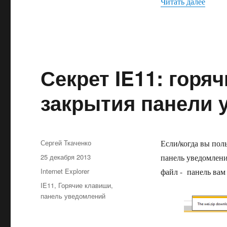
«IE Se
Читать далее
Секрет IE11: горя
закрытия панели 
Автор
Сергей Ткаченко
Если/когда вы поль
Опубликовано
25 декабря 2013
панель уведомлени
Рубрики
Internet Explorer
файл - панель вам
Метки
IE11
,
Горячие клавиши
,
панель уведомлений