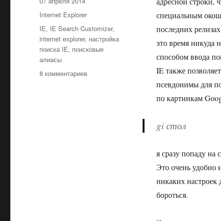
Опубликовано
07 апреля 2014
адресной строки, 
Рубрики
Internet Explorer
специальным окошк
Метки
IE
,
IE Search Customizer
,
последних релизах
internet explorer
,
настройка
это время никуда н
поиска IE
,
поисковые
способом ввода пои
алиасы
IE также позволяе
к
8 комментариев
записи
псевдонимы для по
IE
по картинкам Googl
Search
Customizer
gi стол
—
добавление
собственного
я сразу попаду на 
поиска
в
Это очень удобно и
Internet
никаких настроек 
Explorer
бороться.