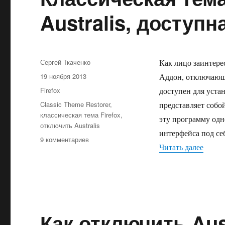
Australis, доступн
Автор
Сергей Ткаченко
Как лицо заинтере
Опубликовано
19 ноября 2013
Аддон, отключающи
Рубрики
Firefox
доступен для устан
Метки
Classic Theme Restorer
,
представляет собо
классическая тема Firefox
,
эту программу одн
отключить Australis
интерфейса под се
к
9 комментариев
«Класс
Читать далее
записи
Классическая
тема
Firefox,
отключающая
Australis,
доступна
Как отключить Aust
для