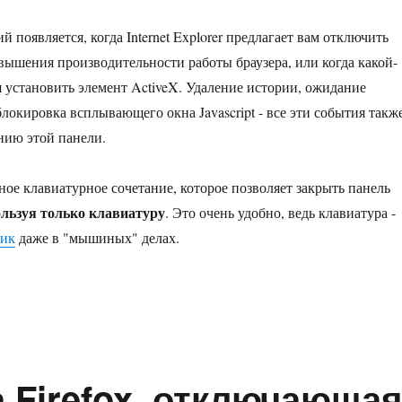
 появляется, когда Internet Explorer предлагает вам отключить
вышения производительности работы браузера, или когда какой-
я установить элемент ActiveX. Удаление истории, ожидание
блокировка всплывающего окна Javascript - все эти события такж
нию этой панели.
ное клавиатурное сочетание, которое позволяет закрыть панель
льзуя только клавиатуру
. Это очень удобно, ведь клавиатура -
ик
даже в "мышиных" делах.
ет IE11: горячие клавиши для закрытия панели уведомлений»
 Firefox, отключающа