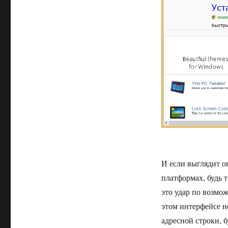
Firefox
и
вернуть
классический
вид
вкладок
и
кнопок
И если выглядит он
платформах, будь т
это удар по возмож
этом интерфейсе н
адресной строки, б