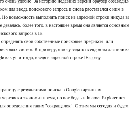
что очень удобно. За историю недавних версий браузер обзаводил
ом для ввода поискового запроса и снова расставался с ним в
. Но возможность выполнять поиск из адресной строки никуда в
е девалась, более того, в настоящее время она является основны
скового запроса в IE.
т определять свои собственные поисковые префиксы, или
исковых систем. К примеру, я могу задать псевдоним для поиск
e как gi, и тогда, введя в адресной строке IE фразу
страницу с результатами поиска в Google картинках.
 чертовски экономит время, но вот беда - в Internet Explorer нет
для определения таких "сокращалок". С этим мы сегодня и будем