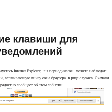
arch Customizer — добавление собственного поиска в Internet Exp
чие клавиши для
уведомлений
зуетесь Internet Explorer, вы периодически можете наблюдать
й, всплывающую внизу окна браузера в ряде случаев. Скачали
 радостно сообщает об этом событии: