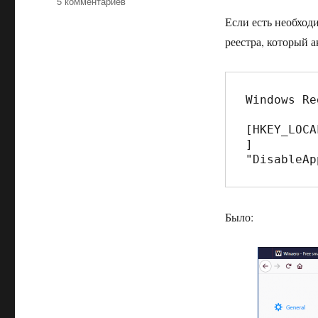
к
5 комментариев
записи
Если есть необход
Отключение
реестра, который 
автоматического
обновления
Firefox
63
Windows Re
и
выше
[HKEY_LOCA
]

"DisableAp
Было: