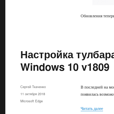
Обновления теперь
Настройка тулбара
Windows 10 v1809
Автор
Сергей Ткаченко
В последней на мо
Опубликовано
11 октября 2018
появилась возможн
Рубрики
Microsoft Edge
«Настр
Читать далее