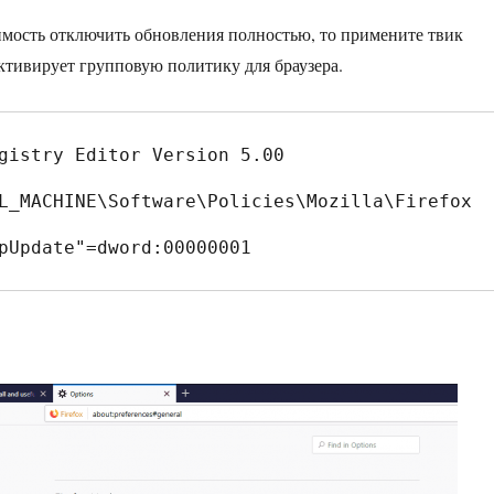
имость отключить обновления полностью, то примените твик
активирует групповую политику для браузера.
gistry Editor Version 5.00

L_MACHINE\Software\Policies\Mozilla\Firefox
pUpdate"=dword:00000001