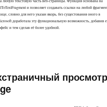
на любую текстовую часть веб-страницы. Функция основана на
llToTextFragment и позволяет создавать ссылки на любой фрагмен
нице, словно для него указан якорь, без сущестования оного в
crosoft доработала эту функциональную возможность, добавив 
фейс и тем сделав её более удобной.
оздать ссылку на фрагмент текста в Microsoft Edge»
хстраничный просмот
dge