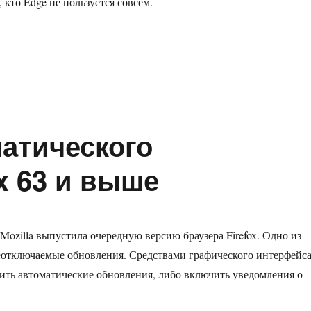
, кто Edge не пользуется совсем.
чаем запуск Microsoft Edge вместе с системой»
атического
x 63 и выше
Mozilla выпустила очередную версию браузера Firefox. Одно из
отключаемые обновления. Средствами графического интерфейс
ть автоматические обновления, либо включить уведомления о