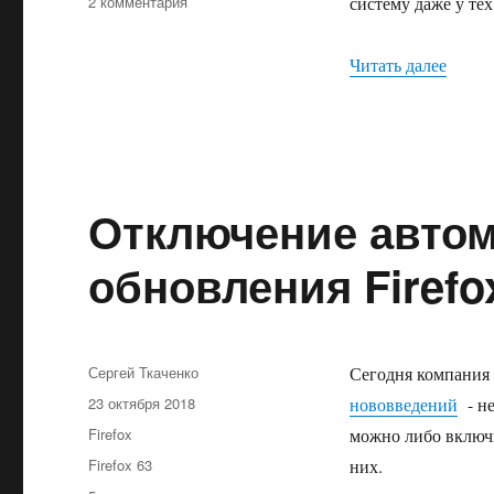
к
2 комментария
систему даже у тех
записи
Отключаем
«Отклю
Читать далее
запуск
Microsoft
Edge
вместе
с
системой
Отключение автом
обновления Firefo
Автор
Сергей Ткаченко
Сегодня компания 
Опубликовано
23 октября 2018
нововведений
- не
Рубрики
Firefox
можно либо включи
Метки
Firefox 63
них.