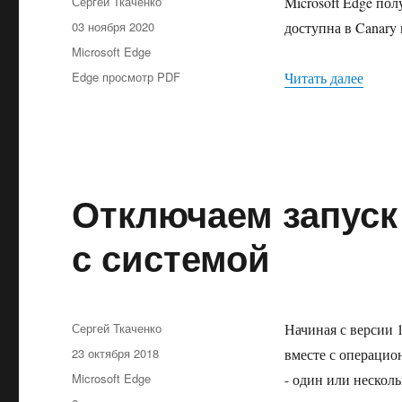
Автор
Сергей Ткаченко
Microsoft Edge по
Опубликовано
03 ноября 2020
доступна в Canary
Рубрики
Microsoft Edge
Метки
«Как 
Edge просмотр PDF
Читать далее
Отключаем запуск 
с системой
Автор
Сергей Ткаченко
Начиная с версии 
Опубликовано
23 октября 2018
вместе с операцио
Рубрики
Microsoft Edge
- один или нескол