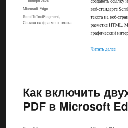
Опубликовано
11 ноября 2020
создавать ссылку 
Рубрики
Microsoft Edge
веб-стандарте Scro
Метки
ScrollToTextFragment
,
текста на веб-стра
Ссылка на фрагмент текста
разметке HTML. Mi
графический интер
«Как с
Читать далее
Как включить дву
PDF в Microsoft E