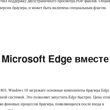
лучил поддержку двухстраничного просмотра PDF файлов. Опция
 версии браузера, и может быть включена специальным флагом.
включить двухстраничный просмотр PDF в Microsoft Edge»
Microsoft Edge вместе
1803, Windows 10 загружает основные компоненты браузера Edge
нной системой. Это позволяет запустить Edge быстрее. Цена это
ько фоновых процессов браузера, появляющихся после входа в