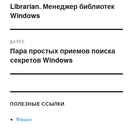
по
Librarian. Менеджер библиотек
Предыдущая
Windows
запись:
записям
ДАЛЕЕ
Пара простых приемов поиска
Следующая
секретов Windows
запись:
ПОЛЕЗНЫЕ ССЫЛКИ
Winaero