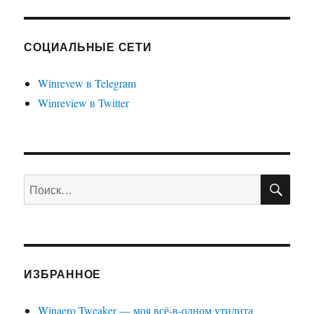
СОЦИАЛЬНЫЕ СЕТИ
Winrevew в Telegram
Winreview в Twitter
ПО
Искать:
ИЗБРАННОЕ
Winaero Tweaker — моя всё-в-одном утилита