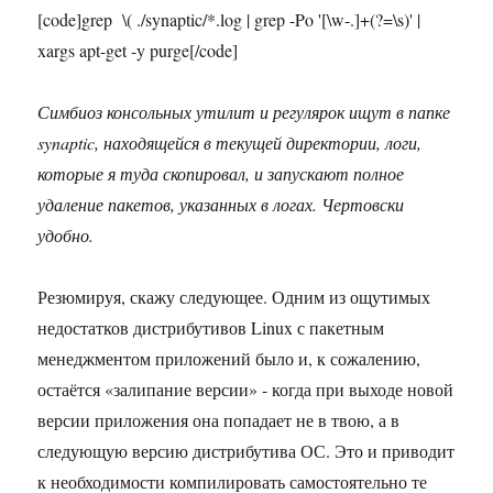
[code]grep \( ./synaptic/*.log | grep -Po '[\w-.]+(?=\s)' |
xargs apt-get -y purge[/code]
Симбиоз консольных утилит и регулярок ищут в папке
synaptic, находящейся в текущей директории, логи,
которые я туда скопировал, и запускают полное
удаление пакетов, указанных в логах. Чертовски
удобно.
Резюмируя, скажу следующее. Одним из ощутимых
недостатков дистрибутивов Linux с пакетным
менеджментом приложений было и, к сожалению,
остаётся «залипание версии» - когда при выходе новой
версии приложения она попадает не в твою, а в
следующую версию дистрибутива ОС. Это и приводит
к необходимости компилировать самостоятельно те