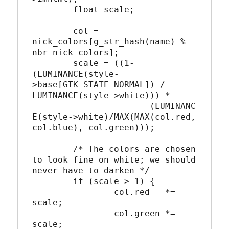
	float scale;

	col = 
nick_colors[g_str_hash(name) % 
nbr_nick_colors];

	scale = ((1-
(LUMINANCE(style-
>base[GTK_STATE_NORMAL]) / 
LUMINANCE(style->white))) *

		       (LUMINANC
E(style->white)/MAX(MAX(col.red, 
col.blue), col.green)));

	/* The colors are chosen 
to look fine on white; we should 
never have to darken */

	if (scale > 1) {

		col.red   *= 
scale;

		col.green *= 
scale;
