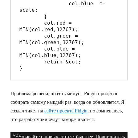
		col.blue  *= 
scale;

	}

	col.red = 
MIN(col.red,32767);

	col.green = 
MIN(col.green,32767);

	col.blue = 
MIN(col.blue,32767);

	return &col;

Проблема решена, но есть минус - Pidgin придется
собирать самому каждый раз, когда он обновляется. Я
создал тикет на
сайте проекта Pidgin
, но сомневаюсь,
что разработчики будут заморачиваться.
💡Узнавайте о новых статьях быстрее. Подпишитесь