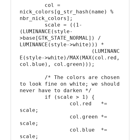
	col = 
nick_colors[g_str_hash(name) % 
nbr_nick_colors];

	scale = ((1-
(LUMINANCE(style-
>base[GTK_STATE_NORMAL]) / 
LUMINANCE(style->white))) *

		       (LUMINANC
E(style->white)/MAX(MAX(col.red, 
col.blue), col.green)));

	/* The colors are chosen 
to look fine on white; we should 
never have to darken */

	if (scale > 1) {

		col.red   *= 
scale;

		col.green *= 
scale;

		col.blue  *= 
scale;
