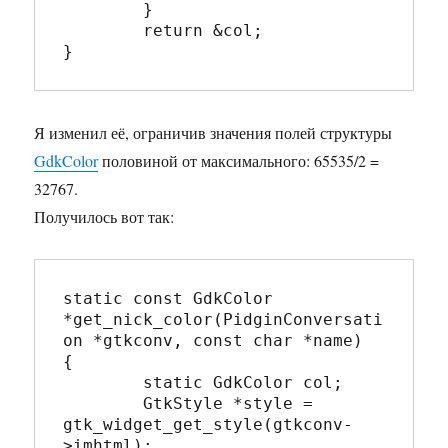
	}

	return &col;

Я изменил её, ограничив значения полей структуры
GdkColor
половиной от максимального: 65535/2 =
32767.
Получилось вот так:
static const GdkColor 
*get_nick_color(PidginConversati
on *gtkconv, const char *name)

{

	static GdkColor col;

	GtkStyle *style = 
gtk_widget_get_style(gtkconv-
>imhtml);
