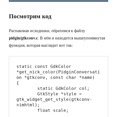
Посмотрим код
Распаковав исходники, обратимся к файлу
pidgin/gtkconv.c
. В нём и находится вышеупомянутая
функция, которая выглядит вот так:
static const GdkColor 
*get_nick_color(PidginConversati
on *gtkconv, const char *name)

{

	static GdkColor col;

	GtkStyle *style = 
gtk_widget_get_style(gtkconv-
>imhtml);

	float scale;
