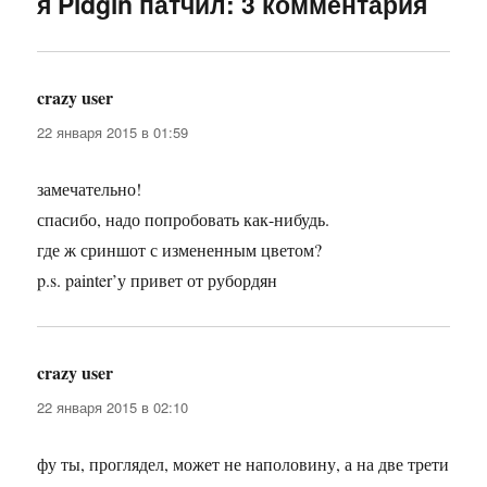
я Pidgin патчил: 3 комментария
crazy user
:
22 января 2015 в 01:59
замечательно!
спасибо, надо попробовать как-нибудь.
где ж сриншот с измененным цветом?
p.s. painter’у привет от рубордян
crazy user
:
22 января 2015 в 02:10
фу ты, проглядел, может не наполовину, а на две трети