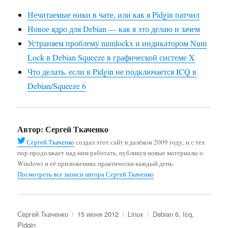
Нечитаемые ники в чате, или как я Pidgin патчил
Новое ядро для Debian — как я это делаю и зачем
Устраняем проблему numlockx и индикатором Num
Lock в Debian Squeeze в графической системе X
Что делать, если в Pidgin не подключается ICQ в
Debian/Squeeze 6
Автор:
Сергей Ткаченко
Сергей Ткаченко
создал этот сайт в далёком 2009 году, и с тех
пор продолжает над ним работать, публикуя новые материалы о
Windows и её приложениях практически каждый день.
Посмотреть все записи автора Сергей Ткаченко
Автор
Опубликовано
Рубрики
Метки
Сергей Ткаченко
15 июня 2012
Linux
Debian 6
,
Icq
,
Pidgin