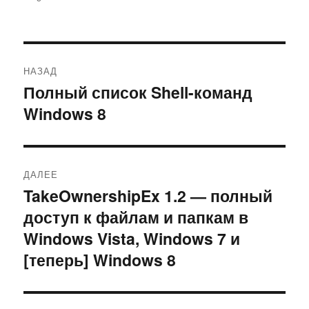
Навигация
НАЗАД
по
Полный список Shell-команд
Предыдущая
Windows 8
запись:
записям
ДАЛЕЕ
TakeOwnershipEx 1.2 — полный
Следующая
доступ к файлам и папкам в
запись:
Windows Vista, Windows 7 и
[теперь] Windows 8