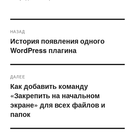
Навигация
НАЗАД
по
История появления одного
Предыдущая
WordPress плагина
запись:
записям
ДАЛЕЕ
Как добавить команду
Следующая
«Закрепить на начальном
запись:
экране» для всех файлов и
папок