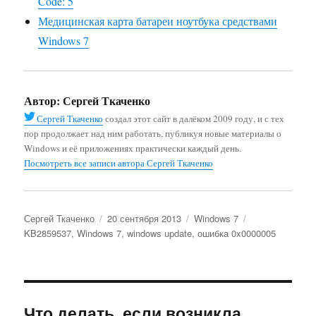
Code: 5
Медицинская карта батареи ноутбука средствами
Windows 7
Автор:
Сергей Ткаченко
Сергей Ткаченко
создал этот сайт в далёком 2009 году, и с тех
пор продолжает над ним работать, публикуя новые материалы о
Windows и её приложениях практически каждый день.
Посмотреть все записи автора Сергей Ткаченко
Автор
Опубликовано
Рубрики
Метки
Сергей Ткаченко
20 сентября 2013
Windows 7
KB2859537
,
Windows 7
,
windows update
,
ошибка 0x0000005
Что делать, если возникла