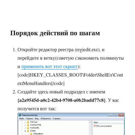
Порядок действий по шагам
Откройте редактор реестра (regiedit.exe), и
перейдите в ветку(советую сэкономить полминуты
и
применить вот этот скрипт
):
[code]HKEY_CLASSES_ROOT\Folder\ShellEx\Cont
extMenuHandlers[/code]
Создайте здесь новый подраздел с именем
{a2a9545d-a0c2-42b4-9708-a0b2badd77c8}
. У вас
получится вот так: