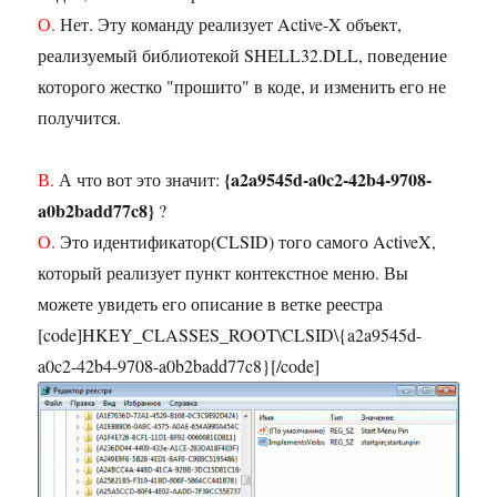
О.
Нет. Эту команду реализует Active-X объект,
реализуемый библиотекой SHELL32.DLL, поведение
которого жестко "прошито" в коде, и изменить его не
получится.
{a2a9545d-a0c2-42b4-9708-
В.
А что вот это значит:
a0b2badd77c8}
?
О.
Это идентификатор(CLSID) того самого ActiveX,
который реализует пункт контекстное меню. Вы
можете увидеть его описание в ветке реестра
[code]HKEY_CLASSES_ROOT\CLSID\{a2a9545d-
a0c2-42b4-9708-a0b2badd77c8}[/code]