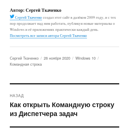
Автор:
Сергей Ткаченко
Сергей Ткаченко
создал этот сайт в далёком 2009 году, и с тех
пор продолжает над ним работать, публикуя новые материалы о
Windows и её приложениях практически каждый день.
Посмотреть все записи автора Сергей Ткаченко
Автор
Опубликовано
Рубрики
Метки
Сергей Ткаченко
26 ноября 2020
Windows 10
Командная строка
Навигация
НАЗАД
по
Как открыть Командную строку
Предыдущая
из Диспетчера задач
запись:
записям