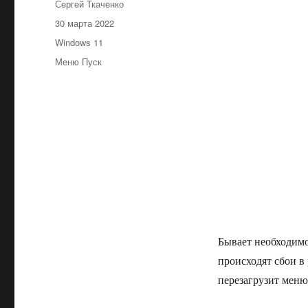
Автор
Сергей Ткаченко
Опубликовано
30 марта 2022
Рубрики
Windows 11
Метки
Меню Пуск
Бывает необходимо
происходят сбои в
перезагрузит меню