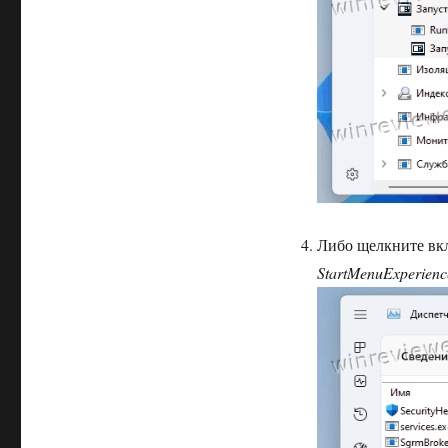
Либо щелкните вкл
StartMenuExperienc