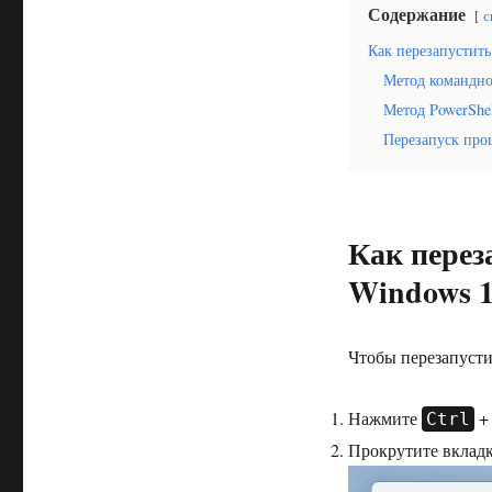
Содержание
с
Как перезапустит
Метод командно
Метод PowerShe
Перезапуск про
Как перез
Windows 
Чтобы перезапусти
Нажмите
Ctrl
Прокрутите вкладк