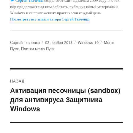
Сергей Ткаченко
создал этот сайт в далёком 2009 году, и с тех
пор продолжает над ним работать, публикуя новые материалы о
Windows и её приложениях практически каждый день.
Посмотреть все записи автора Сергей Ткаченко
Автор
Опубликовано
Рубрики
Метки
Сергей Ткаченко
03 ноября 2018
Windows 10
Меню
Пуск
,
Плитки меню Пуск
Навигация
НАЗАД
по
Активация песочницы (sandbox)
Предыдущая
для антивируса Защитника
запись:
записям
Windows