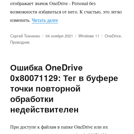
отображает значок OneDrive - Personal без
возможности избавиться от него. К счастью, это легко
«Как в Windows 11 удалить OneDriv
изменить.
Читать далее
Автор
Опубликовано
Рубрики
Метки
Сергей Ткаченко
04 ноября 2021
Windows 11
OneDrive
,
Проводник
Ошибка OneDrive
0x80071129: Тег в буфере
точки повторной
обработки
недействителен
При доступе к файлам в папке OneDrive или их