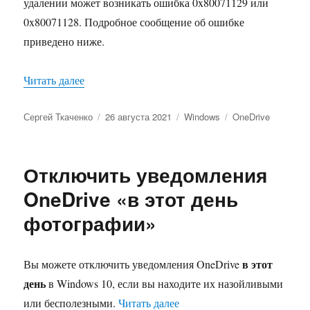
удалении может возникать ошибка 0x80071129 или
0x80071128. Подробное сообщение об ошибке
приведено ниже.
«Ошибка OneDrive 0x80071129: Тег в буфере т
Читать далее
Автор
Опубликовано
Рубрики
Метки
Сергей Ткаченко
26 августа 2021
Windows
OneDrive
Отключить уведомления
OneDrive «в этот день
фотографии»
в этот
Вы можете отключить уведомления OneDrive
день
в Windows 10, если вы находите их назойливыми
«Отключить уведомления O
или бесполезными.
Читать далее