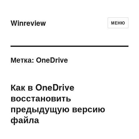
Winreview
МЕНЮ
Метка:
OneDrive
Как в OneDrive
восстановить
предыдущую версию
файла