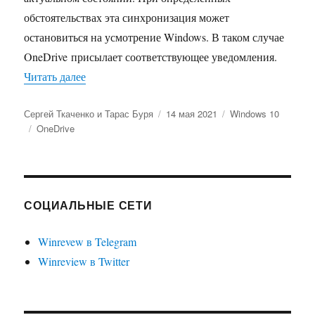
обстоятельствах эта синхронизация может
остановиться на усмотрение Windows. В таком случае
OneDrive присылает соответствующее уведомления.
«Как отключить уведомления OneDrive об ост
Читать далее
Автор
Опубликовано
Рубрики
Сергей Ткаченко и Тарас Буря
14 мая 2021
Windows 10
Метки
OneDrive
СОЦИАЛЬНЫЕ СЕТИ
Winrevew в Telegram
Winreview в Twitter