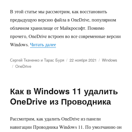
В этой статье мы рассмотрим, как восстановить
предыдущую версию файла в OneDrive, популярном
облачном хранилище от Майкрософт. Помимо
прочего, OneDrive встроен во все современные версии
«Как в OneDrive восстановить пред
Windows.
Читать далее
Автор
Опубликовано
Рубрики
Сергей Ткаченко и Тарас Буря
22 ноября 2021
Windows
Метки
OneDrive
Как в Windows 11 удалить
OneDrive из Проводника
Рассмотрим, как удалить OneDrive из панели
навигации Проводника Windows 11. По умолчанию он