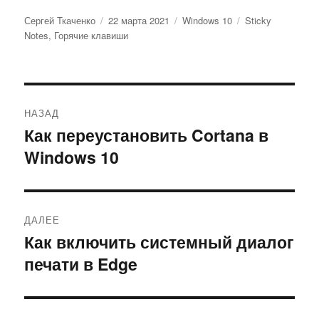
Автор
Опубликовано
Рубрики
Метки
Сергей Ткаченко
22 марта 2021
Windows 10
Sticky
Notes
,
Горячие клавиши
Навигация
НАЗАД
по
Как переустановить Cortana в
Предыдущая
Windows 10
запись:
записям
ДАЛЕЕ
Как включить системный диалог
Следующая
печати в Edge
запись: