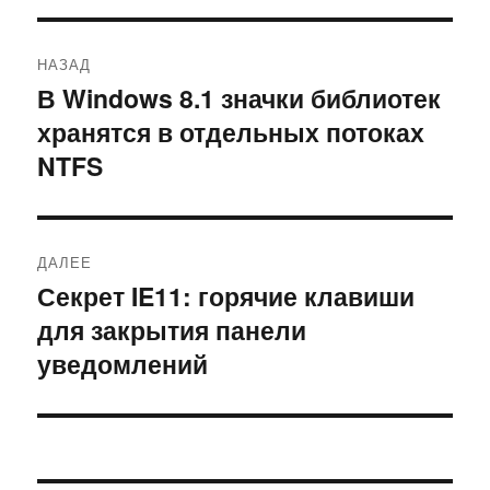
Навигация
НАЗАД
по
В Windows 8.1 значки библиотек
Предыдущая
хранятся в отдельных потоках
запись:
записям
NTFS
ДАЛЕЕ
Секрет IE11: горячие клавиши
Следующая
для закрытия панели
запись:
уведомлений