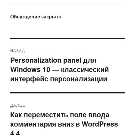
Обсуждение закрыто.
Навигация
НАЗАД
по
Personalization panel для
Предыдущая
Windows 10 — классический
запись:
записям
интерфейс персонализации
ДАЛЕЕ
Как переместить поле ввода
Следующая
комментария вниз в WordPress
запись:
4.4