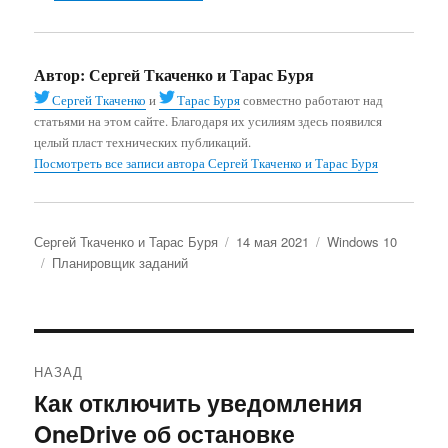
Автор:
Сергей Ткаченко и Тарас Буря
Сергей Ткаченко
и
Тарас Буря
совместно работают над
статьями на этом сайте. Благодаря их усилиям здесь появился
целый пласт технических публикаций.
Посмотреть все записи автора Сергей Ткаченко и Тарас Буря
Автор
Опубликовано
Рубрики
Сергей Ткаченко и Тарас Буря
14 мая 2021
Windows 10
Метки
Планировщик заданий
Навигация
НАЗАД
по
Как отключить уведомления
Предыдущая
OneDrive об остановке
запись:
записям